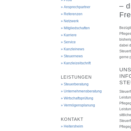
Profil
– d
Ansprechpartner
Fre
Referenzen
Netzwerk
Bezügli
Mitgliedschaften
Pfleges
Karriere
bisheri
Service
dabei d
Kanzleinews
Steuerb
Steuernews
gerne p
Kanzleizeitschrift
UNS
INF
LEISTUNGEN
STE
Steuerberatung
Unternehmensberatung
Steuer
Leistun
Wirtschaftsprüfung
Pflegeg
Vermögensplanung
Leistun
sittlic
KONTAKT
Steuerf
Heitersheim
Pflegeg