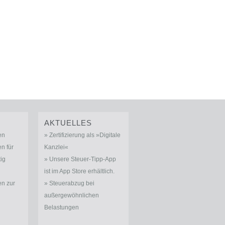
AKTUELLES
en
Zertifizierung als »Digitale
n für
Kanzlei«
tig
Unsere Steuer-Tipp-App
ist im App Store erhältlich.
n zur
Steuerabzug bei
außergewöhnlichen
Belastungen