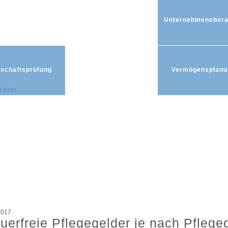
Unternehmensbera
tschaftsprüfung
Vermögensplanu
2017
uerfreie Pflegegelder je nach Pflege