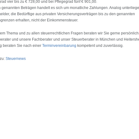
rad vier bis zu € 728,00 und bei Pflegegrad fünf € 901,00.
 genannten Beträgen handelt es sich um monatliche Zahlungen. Analog unterlieg
elder, die Bedürftige aus privaten Versicherungsverträgen bis zu den genannten
grenzen erhalten, nicht der Einkommensteuer.
em Thema und zu allen steuerrechtlichen Fragen beraten wir Sie gerne persönlich
erater und unsere Fachberater und unser Steuerberater in München und Heitersh
g beraten Sie nach einer
Terminvereinbarung
kompetent und zuverlässig.
 zu:
Steuernews