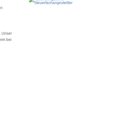
en
. Unser
eim bei