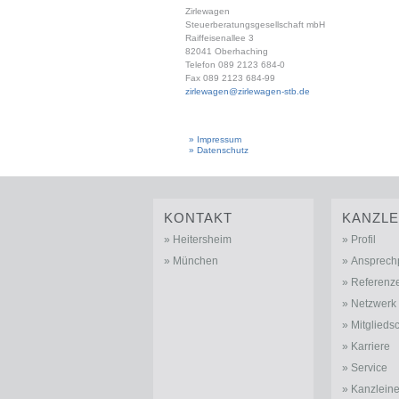
Zirlewagen
Steuerberatungsgesellschaft mbH
Raiffeisenallee 3
82041 Oberhaching
Telefon 089 2123 684-0
Fax 089 2123 684-99
zirlewagen@zirlewagen-stb.de
» Impressum
» Datenschutz
KONTAKT
KANZLE
Heitersheim
Profil
München
Ansprech
Referenz
Netzwerk
Mitglieds
Karriere
Service
Kanzlein