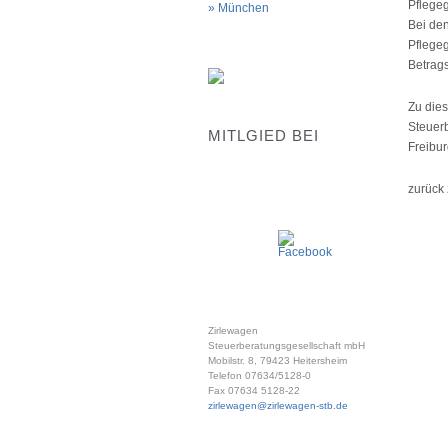
Pflegeg
München
Bei den
Pflegeg
Betrags
Zu dies
Steuerb
MITLGIED BEI
Freibur
zurück
Zirlewagen
Steuerberatungsgesellschaft mbH
Mobilstr. 8, 79423 Heitersheim
Telefon 07634/5128-0
Fax 07634 5128-22
zirlewagen@zirlewagen-stb.de