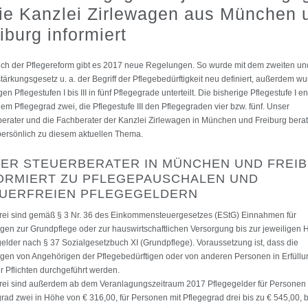
ie Kanzlei Zirlewagen aus München 
iburg informiert
ch der Pflegereform gibt es 2017 neue Regelungen. So wurde mit dem zweiten und
tärkungsgesetz u. a. der Begriff der Pflegebedürftigkeit neu definiert, außerdem w
gen Pflegestufen I bis III in fünf Pflegegrade unterteilt. Die bisherige Pflegestufe I en
em Pflegegrad zwei, die Pflegestufe III den Pflegegraden vier bzw. fünf. Unser
erater und die Fachberater der Kanzlei Zirlewagen in München und Freiburg bera
ersönlich zu diesem aktuellen Thema.
ER STEUERBERATER IN MÜNCHEN UND FREI
ORMIERT ZU PFLEGEPAUSCHALEN UND
UERFREIEN PFLEGEGELDERN
frei sind gemäß § 3 Nr. 36 des Einkommensteuergesetzes (EStG) Einnahmen für
gen zur Grundpflege oder zur hauswirtschaftlichen Versorgung bis zur jeweiligen 
elder nach § 37 Sozialgesetzbuch XI (Grundpflege). Voraussetzung ist, dass die
gen von Angehörigen der Pflegebedürftigen oder von anderen Personen in Erfüllu
her Pflichten durchgeführt werden.
rei sind außerdem ab dem Veranlagungszeitraum 2017 Pflegegelder für Personen 
rad zwei in Höhe von € 316,00, für Personen mit Pflegegrad drei bis zu € 545,00, b