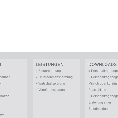
I
LEISTUNGEN
DOWNLOADS
Steuerberatung
Personalfragebog
partner
Unternehmensberatung
Personalfrageboge
en
Wirtschaftsprüfung
Minijob oder kurzfris
Vermögensplanung
Beschäftigte
chaften
Personalfrageboge
Erstellung einer
Sofortmeldung
ews