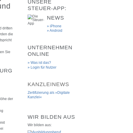
UNSERE
und
STEUER-APP:
NEWS
» iPhone
 dritten
» Android
urden die
tspricht
UNTERNEHMEN
ten Sie
ONLINE
Was ist das?
Login für Nutzer
BURG
KANZLEINEWS
Zertifizierung als »Digitale
Kanzlei«
Höhe der
ng
WIR BILDEN AUS
mit
Wir bilden aus:
ei