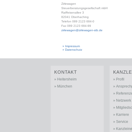
Zirlewagen
Steuerberatungsgesellschaft mbH
Raiffeisenallee 3
82041 Oberhaching
Telefon 089 2123 684-0
Fax 089 2123 684-99
zirlewagen@zirlewagen-stb.de
» Impressum
» Datenschutz
KONTAKT
KANZLE
Heitersheim
Profil
München
Ansprech
Referenz
Netzwerk
Mitglieds
Karriere
Service
Kanzlein