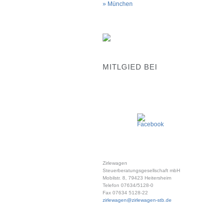
München
MITLGIED BEI
Zirlewagen
Steuerberatungsgesellschaft mbH
Mobilstr. 8, 79423 Heitersheim
Telefon 07634/5128-0
Fax 07634 5128-22
zirlewagen@zirlewagen-stb.de