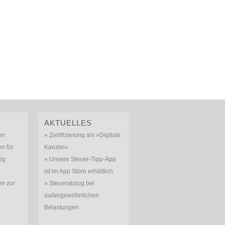
AKTUELLES
en
Zertifizierung als »Digitale
n für
Kanzlei«
tig
Unsere Steuer-Tipp-App
ist im App Store erhältlich.
n zur
Steuerabzug bei
außergewöhnlichen
Belastungen