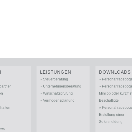
I
LEISTUNGEN
DOWNLOADS
Steuerberatung
Personalfragebog
partner
Unternehmensberatung
Personalfrageboge
en
Wirtschaftsprüfung
Minijob oder kurzfris
Vermögensplanung
Beschäftigte
chaften
Personalfrageboge
Erstellung einer
Sofortmeldung
ews