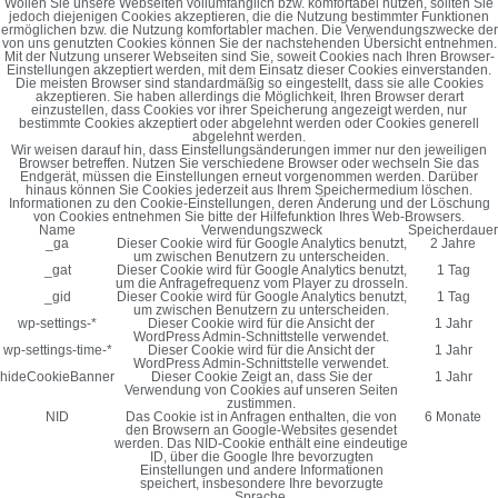
Wollen Sie unsere Webseiten vollumfänglich bzw. komfortabel nutzen, sollten Sie
jedoch diejenigen Cookies akzeptieren, die die Nutzung bestimmter Funktionen
ermöglichen bzw. die Nutzung komfortabler machen. Die Verwendungszwecke der
von uns genutzten Cookies können Sie der nachstehenden Übersicht entnehmen.
Mit der Nutzung unserer Webseiten sind Sie, soweit Cookies nach Ihren Browser-
Einstellungen akzeptiert werden, mit dem Einsatz dieser Cookies einverstanden.
Die meisten Browser sind standardmäßig so eingestellt, dass sie alle Cookies
akzeptieren. Sie haben allerdings die Möglichkeit, Ihren Browser derart
einzustellen, dass Cookies vor ihrer Speicherung angezeigt werden, nur
bestimmte Cookies akzeptiert oder abgelehnt werden oder Cookies generell
abgelehnt werden.
Wir weisen darauf hin, dass Einstellungsänderungen immer nur den jeweiligen
Browser betreffen. Nutzen Sie verschiedene Browser oder wechseln Sie das
Endgerät, müssen die Einstellungen erneut vorgenommen werden. Darüber
hinaus können Sie Cookies jederzeit aus Ihrem Speichermedium löschen.
Informationen zu den Cookie-Einstellungen, deren Änderung und der Löschung
von Cookies entnehmen Sie bitte der Hilfefunktion Ihres Web-Browsers.
Name
Verwendungszweck
Speicherdauer
_ga
Dieser Cookie wird für Google Analytics benutzt,
2 Jahre
um zwischen Benutzern zu unterscheiden.
_gat
Dieser Cookie wird für Google Analytics benutzt,
1 Tag
um die Anfragefrequenz vom Player zu drosseln.
_gid
Dieser Cookie wird für Google Analytics benutzt,
1 Tag
um zwischen Benutzern zu unterscheiden.
wp-settings-*
Dieser Cookie wird für die Ansicht der
1 Jahr
WordPress Admin-Schnittstelle verwendet.
wp-settings-time-*
Dieser Cookie wird für die Ansicht der
1 Jahr
WordPress Admin-Schnittstelle verwendet.
hideCookieBanner
Dieser Cookie Zeigt an, dass Sie der
1 Jahr
Verwendung von Cookies auf unseren Seiten
zustimmen.
NID
Das Cookie ist in Anfragen enthalten, die von
6 Monate
den Browsern an Google-Websites gesendet
werden. Das NID-Cookie enthält eine eindeutige
ID, über die Google Ihre bevorzugten
Einstellungen und andere Informationen
speichert, insbesondere Ihre bevorzugte
Sprache.