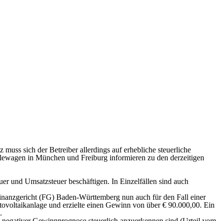
uss sich der Betreiber allerdings auf erhebliche steuerliche
irlewagen in München und Freiburg informieren zu den derzeitigen
uer und Umsatzsteuer beschäftigen. In Einzelfällen sind auch
 Finanzgericht (FG) Baden-Württemberg nun auch für den Fall einer
tovoltaikanlage und erzielte einen Gewinn von über € 90.000,00. Ein
.
i negativer Gewinnprognose steuerlich anzuerkennen sind (Urteil vom