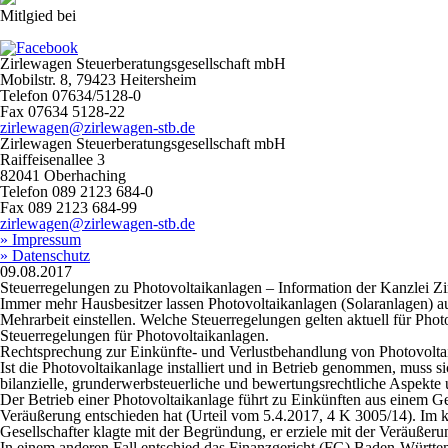
Mitlgied bei
Zirlewagen Steuerberatungsgesellschaft mbH
Mobilstr. 8, 79423 Heitersheim
Telefon 07634/5128-0
Fax 07634 5128-22
zirlewagen@zirlewagen-stb.de
Zirlewagen Steuerberatungsgesellschaft mbH
Raiffeisenallee 3
82041 Oberhaching
Telefon 089 2123 684-0
Fax 089 2123 684-99
zirlewagen@zirlewagen-stb.de
» Impressum
» Datenschutz
09.08.2017
Steuerregelungen zu Photovoltaikanlagen – Information der Kanzlei 
Immer mehr Hausbesitzer lassen Photovoltaikanlagen (Solaranlagen) au
Mehrarbeit einstellen. Welche Steuerregelungen gelten aktuell für Pho
Steuerregelungen für Photovoltaikanlagen.
Rechtsprechung zur Einkünfte- und Verlustbehandlung von Photovoltai
Ist die Photovoltaikanlage installiert und in Betrieb genommen, muss 
bilanzielle, grunderwerbsteuerliche und bewertungsrechtliche Aspekte
Der Betrieb einer Photovoltaikanlage führt zu Einkünften aus einem G
Veräußerung entschieden hat (Urteil vom 5.4.2017, 4 K 3005/14). Im ko
Gesellschafter klagte mit der Begründung, er erziele mit der Veräußer
In einem anderen Fall entschied das Finanzgericht (FG) Baden-Württem