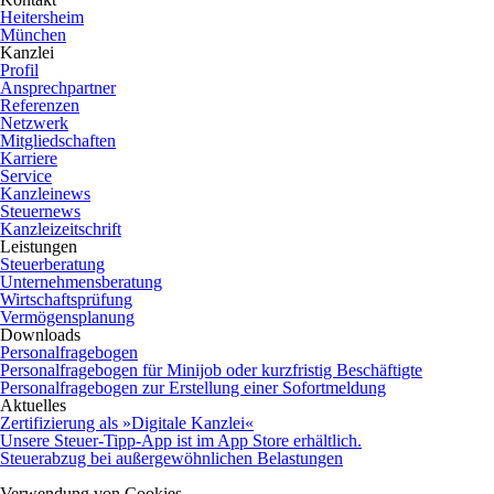
Heitersheim
München
Kanzlei
Profil
Ansprechpartner
Referenzen
Netzwerk
Mitgliedschaften
Karriere
Service
Kanzleinews
Steuernews
Kanzleizeitschrift
Leistungen
Steuerberatung
Unternehmensberatung
Wirtschaftsprüfung
Vermögensplanung
Downloads
Personalfragebogen
Personalfragebogen für Minijob oder kurzfristig Beschäftigte
Personalfragebogen zur Erstellung einer Sofortmeldung
Aktuelles
Zertifizierung als »Digitale Kanzlei«
Unsere Steuer-Tipp-App ist im App Store erhältlich.
Steuerabzug bei außergewöhnlichen Belastungen
Verwendung von Cookies