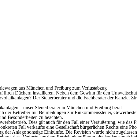
Zirlewagen aus München und Freiburg zum Verlustabzug
f ihren Dächern installieren. Neben dem Gewinn für den Umweltschutz m
tovoltaikanlagen? Der Steuerberater und die Fachberater der Kanzlei Z
kanlagen – unser Steuerberater in München und Freiburg berät
sich der Betreiber mit Beurteilungen zur Einkommenssteuer, Gewerbeste
 und Besonderheiten zu beachten.
ewerbebetrieb. Dies gilt auch für den Fall einer Veräußerung, wie das
nkreten Fall verkaufte eine Gesellschaft bürgerlichen Rechts eine Pho
ung der Anlage sonstige Einkünfte. Die Revision wurde nicht zugelassen
berg, dass Verluste aus dem Betrieb einer Photovoltaikanlage auch be