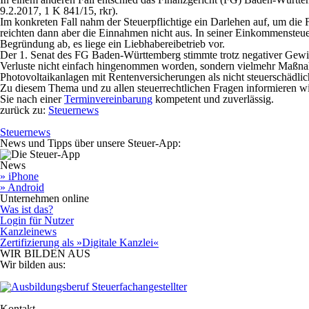
9.2.2017, 1 K 841/15, rkr).
Im konkreten Fall nahm der Steuerpflichtige ein Darlehen auf, um di
reichten dann aber die Einnahmen nicht aus. In seiner Einkommensteue
Begründung ab, es liege ein Liebhabereibetrieb vor.
Der 1. Senat des FG Baden-Württemberg stimmte trotz negativer Gewinn
Verluste nicht einfach hingenommen worden, sondern vielmehr Maßnahm
Photovoltaikanlagen mit Rentenversicherungen als nicht steuerschädlic
Zu diesem Thema und zu allen steuerrechtlichen Fragen informieren wi
Sie nach einer
Terminvereinbarung
kompetent und zuverlässig.
zurück zu:
Steuernews
Steuernews
News und Tipps über unsere Steuer-App:
News
» iPhone
» Android
Unternehmen online
Was ist das?
Login für Nutzer
Kanzleinews
Zertifizierung als »Digitale Kanzlei«
WIR BILDEN AUS
Wir bilden aus:
Kontakt